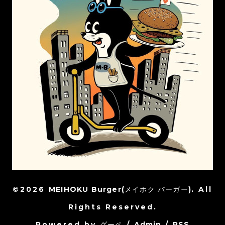
©2026
MEIHOKU Burger(メイホク バーガー)
. All
Rights Reserved.
Powered by
グーペ
/
Admin
/
RSS