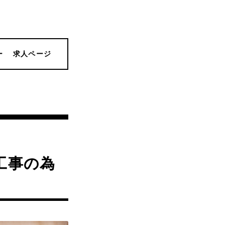
ー
求人ページ
)工事の為