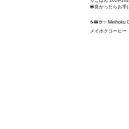
りごはん 2019-
🍔良かったらお手
☕️🍔🍺✨ Meihoku
メイホクコーヒー