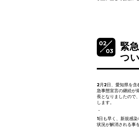
02
緊
03
つ
2月2日、愛知県を含
急事態宣言の継続が
長となりましたので
します。
・
1日も早く、新規感
状況が解消される事