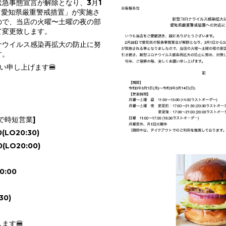
緊急事態宣言が解除となり、3月1
「愛知県厳重警戒措置」が実施さ
ので、当店の火曜〜土曜の夜の部
て変更致します。
ナウイルス感染再拡大の防止に努
す。
い申し上げます🍔
まで時短営業]
(LO20:30)
(LO20:00)
:00
30)
ます🍔