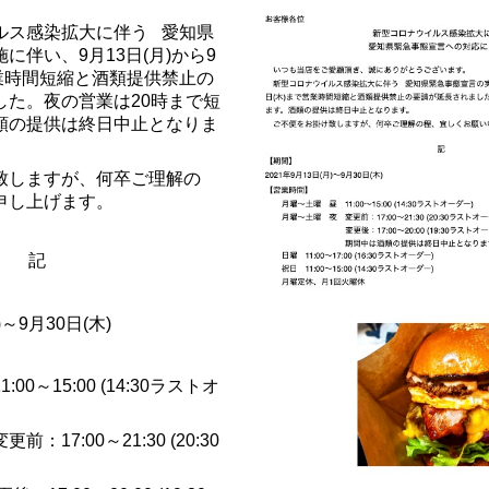
ス感染拡大に伴う
愛知県
施に伴い、
9
月
13
日
(
月
)
から
9
業時間短縮と酒類提供禁止の
した。夜の営業は
20
時まで短
類の提供は終日中止となりま
しますが、何卒ご理解の
申し上げます。
記
)
～
9
月
30
日
(
木
)
1:00
～
15:00 (14:30
ラストオ
変更前：
17:00
～
21:30 (20:30