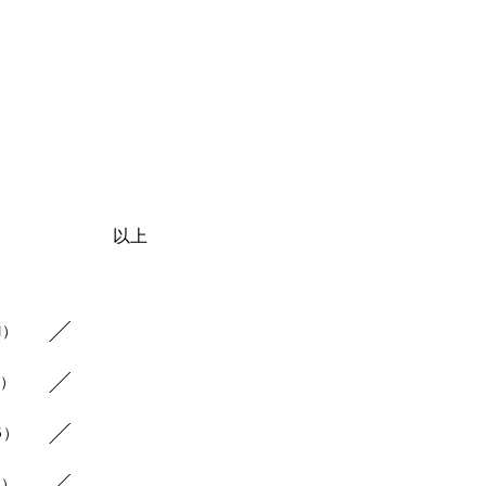
以上
1）
2）
6）
1）