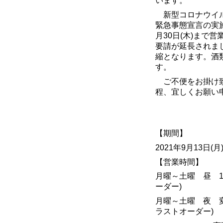
います。
新型コロナウイル
緊急事態宣言の実
月
30
日
(
木
)
まで営
要請が延長されま
縮となります。酒
す。
ご不便をお掛け致
程、宜しくお願い
【期間】
2021
年
9
月
13
日
(
月
【営業時間】
月曜～土曜 昼
1
ーダー
)
月曜～土曜 夜 
ラストオーダー
)