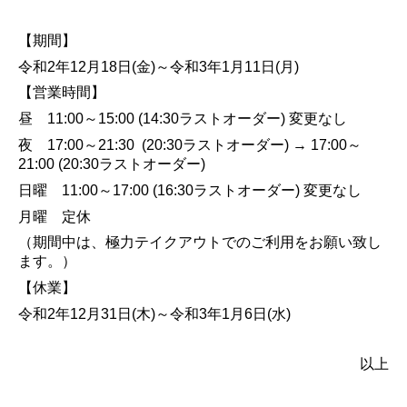
【期間】
令和
2
年
12
月
18
日
(
金
)
～令和
3
年
1
月
11
日
(
月
)
【営業時間】
昼
11:00
～
15:00 (14:30
ラストオーダー
)
変更なし
夜
17:00
～
21:30 (20:30
ラストオーダー
) → 17:00
～
21:00 (20:30
ラストオーダー
)
日曜
11:00
～
17:00 (16:30
ラストオーダー
)
変更なし
月曜 定休
（期間中は、極力テイクアウトでのご利用をお願い致し
ます。）
【休業】
令和
2
年
12
月
31
日
(
木
)
～令和
3
年
1
月
6
日
(
水
)
以上