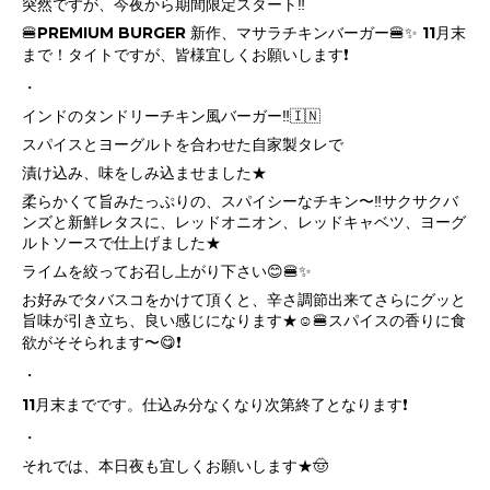
突然ですが、今夜から期間限定スタート‼️
🍔PREMIUM BURGER 新作、マサラチキンバーガー🍔✨ 11月末
まで！タイトですが、皆様宜しくお願いします❗️
・
インドのタンドリーチキン風バーガー‼️🇮🇳
スパイスとヨーグルトを合わせた自家製タレで
漬け込み、味をしみ込ませました★
柔らかくて旨みたっぷりの、スパイシーなチキン〜‼️サクサクバ
ンズと新鮮レタスに、レッドオニオン、レッドキャベツ、ヨーグ
ルトソースで仕上げました★
ライムを絞ってお召し上がり下さい😊🍔✨
お好みでタバスコをかけて頂くと、辛さ調節出来てさらにグッと
旨味が引き立ち、良い感じになります★☺️🍔スパイスの香りに食
欲がそそられます〜😋❗️
・
11月末までです。仕込み分なくなり次第終了となります❗️
・
それでは、本日夜も宜しくお願いします★🤠