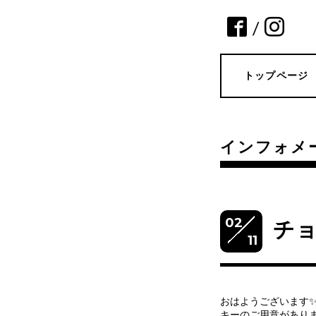
/
トップページ
インフォメ
02
チ
11
おはようございます
キーのご用意がありま