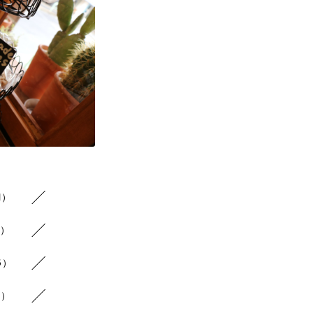
1）
2）
6）
1）